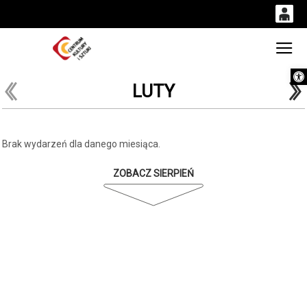
0
'
0,00
Gł
Otwórz 
PLN
LUTY
14
52
Brak wydarzeń dla danego miesiąca.
ZOBACZ SIERPIEŃ