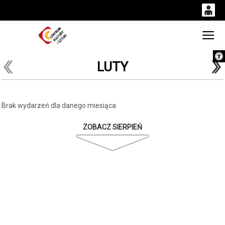
0
'
0,00
Gł
Otwórz 
PLN
LUTY
14
53
Brak wydarzeń dla danego miesiąca.
ZOBACZ SIERPIEŃ